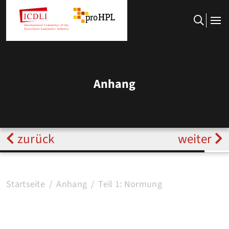
Anhang
zurück
weiter
Startseite
Anhang
Teil 1: Normung